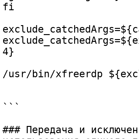
fi

exclude_catchedArgs=${c
exclude_catchedArgs=${e
4}

/usr/bin/xfreerdp ${exc
```

### Передача и исключен