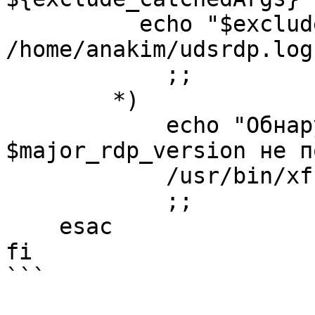
          echo "$exclude_catchedArgs" > 
/home/anakim/udsrdp.log

            ;;

        *)

            echo "Обнаруженная версия xfreerdp 
$major_rdp_version не п
            /usr/bin/xfreerdp ${catchedArgs}

            ;;

    esac

fi
