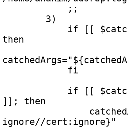
            ;;

        3)

            if [[ $catchedArgs == *"/app:"* ]]; 
then

catchedArgs="${catchedA
            fi

            if [[ $catchedArgs == *"/cert-ignore"* 
]]; then

                catchedArgs="${catchedArgs///cert-
ignore//cert:ignore}"
