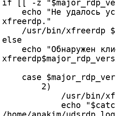
if [[ -z "$major_rdp_ve
    echo "Не удалось установить версию клиента 
xfreerdp."

    /usr/bin/xfreerdp ${catchedArgs}

else

    echo "Обнаружен клиент 
xfreerdp$major_rdp_vers
    case $major_rdp_version in

        2)

            /usr/bin/xfreerdp ${catchedArgs}

            echo "$catchedArgs" > 
/home/anakim/udsrdp.log
