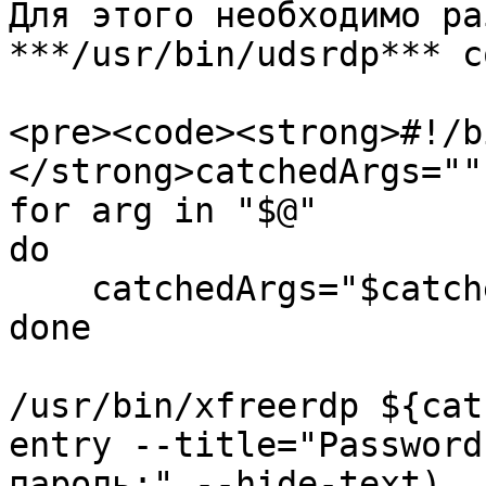
Для этого необходимо ра
***/usr/bin/udsrdp*** с
<pre><code><strong>#!/b
</strong>catchedArgs=""

for arg in "$@"

do

    catchedArgs="$catchedArgs $arg"

done

/usr/bin/xfreerdp ${cat
entry --title="Password
пароль:" --hide-text)
