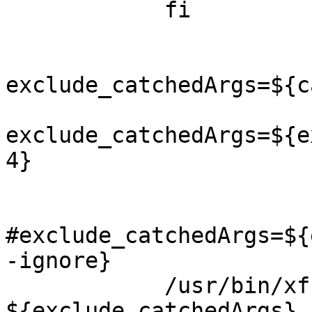
            fi

exclude_catchedArgs=${c
exclude_catchedArgs=${e
4}

#exclude_catchedArgs=${
-ignore}

            /usr/bin/xfreerdp 
${exclude_catchedArgs}
