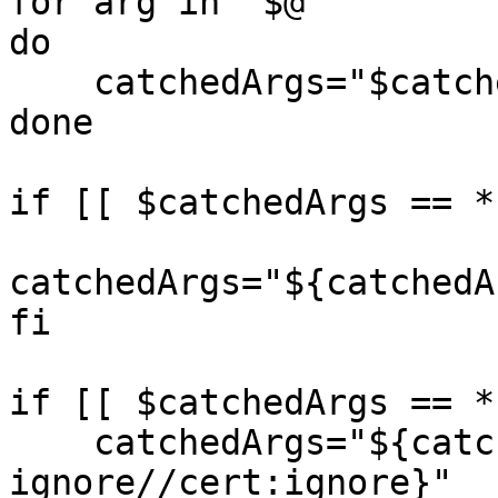
for arg in "$@"

do

    catchedArgs="$catchedArgs $arg"

done

if [[ $catchedArgs == *
catchedArgs="${catchedA
fi

if [[ $catchedArgs == *
    catchedArgs="${catchedArgs///cert-
ignore//cert:ignore}"
