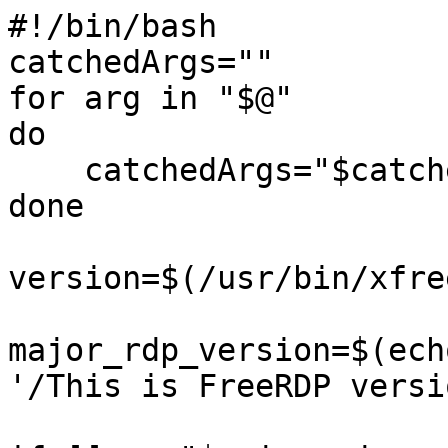
#!/bin/bash

catchedArgs=""

for arg in "$@"

do

    catchedArgs="$catchedArgs $arg"

done

version=$(/usr/bin/xfre
major_rdp_version=$(ech
'/This is FreeRDP versi