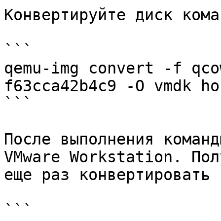
Конвертируйте диск кома
```

qemu-img convert -f qco
f63cca42b4c9 -O vmdk ho
```

После выполнения команд
VMware Workstation. Пол
еще раз конвертировать 
```
