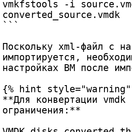
vmkfstools -i source.vm
converted_source.vmdk  

```

Поскольку xml-файл с на
импортируется, необходи
настройках ВМ после имп
{% hint style="warning" 
**Для конвертации vmdk 
ограничения:**

VMDK disks converted th