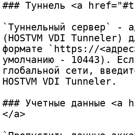
### Туннель <a href="#t
`Туннельный сервер` - а
(HOSTVM VDI Tunneler) д
формате `https://<адрес
умолчанию - 10443). Есл
глобальной сети, введит
HOSTVM VDI Tunneler.

### Учетные данные <a h
</a>
