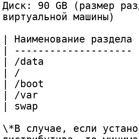
Диск: 90 GB (размер раз
виртуальной машины)

| Наименование раздела 
| -------------------- 
| /data                
| /                    
| /boot                
| /var                 
| swap                 
\*В случае, если устано