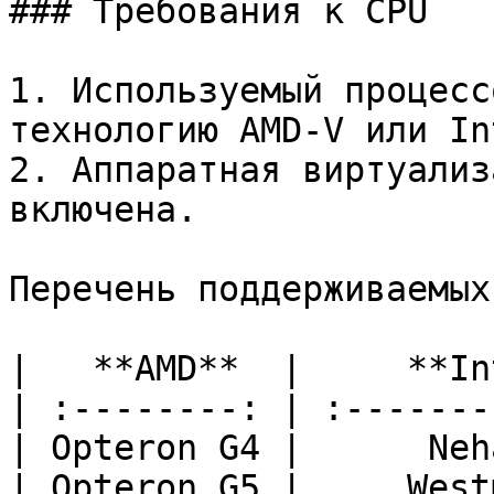
### Требования к CPU

1. Используемый процесс
технологию AMD-V или In
2. Аппаратная виртуализ
включена.

Перечень поддерживаемых
|   **AMD**  |     **In
| :--------: | :-------
| Opteron G4 |      Neh
| Opteron G5 |     West