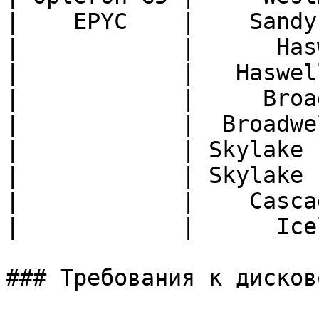
|    EPYC    |    Sandy
|            |      Has
|            |   Haswel
|            |     Broa
|            |  Broadwe
|            | Skylake 
|            | Skylake 
|            |    Casca
|            |      Ice
### Требования к дисков