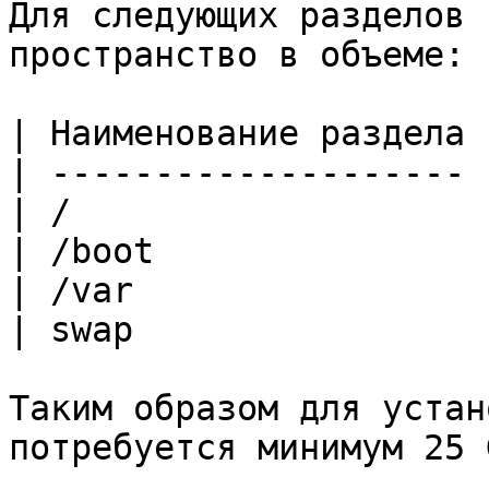
Для следующих разделов 
пространство в объеме:

| Наименование раздела 
| -------------------- 
| /                    
| /boot                
| /var                 
| swap                 
Таким образом для устан
потребуется минимум 25 