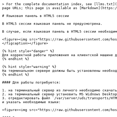
> For the complete documentation index, see [llms.txt](
page URLs; this page is available as [Markdown](https:/
# Языковая панель в HTML5 сессии

В HTML5 сессии языковая панель не предусмотрена.

В случае, если языковая панель в HTML5 сессии необходим
<figure><img src="https://raw.githubusercontent.com/hos
</figcaption></figure>

{% hint style="danger" %}

Для корректной работы приложения на клиентской машине д
{% endhint %}

{% hint style="warning" %}

На терминальном сервере должны быть установлены необход
{% endhint %}

#### Для работы потребуется:

1. на терминальный сервер из личного необходимо скачать
2. на терминальный сервер установить MS Widnows Desktop
3. отредактировать файл `/var/server/uds/transports/HTM
и указать необходимые языки:

<figure><img src="https://raw.githubusercontent.com/hos