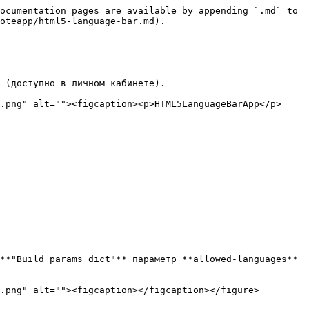
ocumentation pages are available by appending `.md` to 
oteapp/html5-language-bar.md).

 (доступно в личном кабинете).

.png" alt=""><figcaption><p>HTML5LanguageBarApp</p>
**"Build params dict"** параметр **allowed-languages** 
.png" alt=""><figcaption></figcaption></figure>
