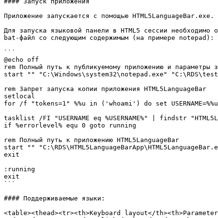
#### Запуск приложения

Приложение запускается с помощью HTML5LanguageBar.exe.

Для запуска языковой панели в HTML5 сессии необходимо о
bat-файл со следующим содержимым (на примере notepad):

```

@echo off

rem Полный путь к публикуемому приложению и параметры з
start "" "C:\Windows\system32\notepad.exe" "C:\RDS\test
rem Запрет запуска копии приложения HTML5LanguageBar 

setlocal 

for /f "tokens=1" %%u in ('whoami') do set USERNAME=%%u

tasklist /FI "USERNAME eq %USERNAME%" | findstr "HTML5L
if %errorlevel% equ 0 goto running

rem Полный путь к приложению HTML5LanguageBar   

start "" "C:\RDS\HTML5LanguageBarApp\HTML5LanguageBar.e
exit

:running

exit

```

#### Поддерживаемые языки:

<table><thead><tr><th>Keyboard layout</th><th>Parameter