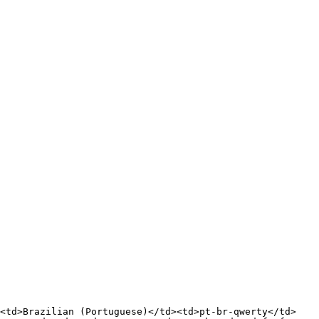
><td>Brazilian (Portuguese)</td><td>pt-br-qwerty</td>