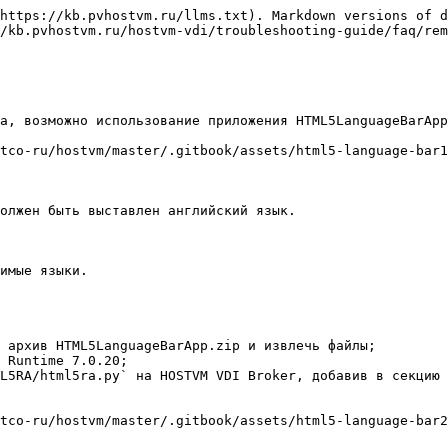
https://kb.pvhostvm.ru/llms.txt). Markdown versions of d
/kb.pvhostvm.ru/hostvm-vdi/troubleshooting-guide/faq/rem
а, возможно использование приложения HTML5LanguageBarApp
tco-ru/hostvm/master/.gitbook/assets/html5-language-bar1
олжен быть выставлен английский язык.

имые языки.

 архив HTML5LanguageBarApp.zip и извлечь файлы;

 Runtime 7.0.20;

L5RA/html5ra.py` на HOSTVM VDI Broker, добавив в секцию 
tco-ru/hostvm/master/.gitbook/assets/html5-language-bar2