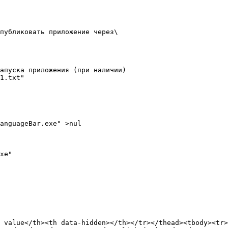
публиковать приложение через\

апуска приложения (при наличии)

1.txt"

anguageBar.exe" >nul

xe"

 value</th><th data-hidden></th></tr></thead><tbody><tr