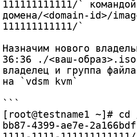
111111111111/` командой
домена/<domain-id>/imag
111111111111/`

Назначим нового владель
36:36 ./<ваш-образ>.iso
владелец и группа файла
на `vdsm kvm`

```

[root@testname1 ~]# cd 
bb87-4399-ae7e-2a166bdf
1111-1111-111111111111/
