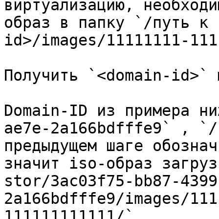
виртуализацию, необходи
образ в папку `/путь к 
id>/images/11111111-111
Получить `<domain-id>` 
Domain-ID из примера ни
ae7e-2a166bdfffe9` , `/
предыдущем шаге обознач
значит iso-образ загруз
stor/3ac03f75-bb87-4399
2a166bdfffe9/images/111
111111111111/`
