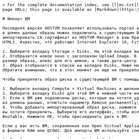
> For the complete documentation index, see [llms.txt](
page URLs; this page is available as [Markdown](https:/
# Импорт ВМ

Последняя версия HOSTVM позволяет использовать портал а
в домен данных образы можно подключить к существующим В
импортировать CA-сертификат из HOSTVM Manager в ваш бра
HTML5. Известно, что работают Internet Explorer 10, Fir
1. Выберите вкладку Storage > Disks. На этой вкладке вы
2. Отобразится новое окно с заголовком Upload Image. В 
размер образа, алиас для его имени, а также дата-центр 
3. Образ отобразится в списке на вкладке Disks. Ниже мо
Обратите внимание, что в этот момент он еще не прикрепл
Чтобы прикрепить образ диска к существующей ВМ с помощь
1. Выберите вкладку Compute > Virtual Machines и щелкни
2. Выберите вкладку Disks для этой ВМ в нижней части ин
3. Если к ВМ уже подключены диски, которые вы хотите уд
из домена данных, отметьте параметр Remove permanently;

4. Чтобы добавить импортированный образ диска, нажмите 
вы хотите прикрепить. Выберите его интерфейс, чтобы исп
Bootable. Нажмите OK, чтобы присоединить диск к ВМ.

Если у вас есть ВМ, сохраненная как Open Virtual Applia
в формате RAW или QCOW2. Для импорта ВМ используйте сле