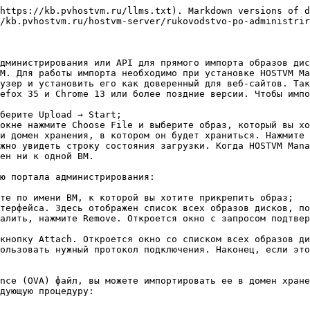
https://kb.pvhostvm.ru/llms.txt). Markdown versions of d
/kb.pvhostvm.ru/hostvm-server/rukovodstvo-po-administrir
дминистрирования или API для прямого импорта образов дис
М. Для работы импорта необходимо при установке HOSTVM Ma
узер и установить его как доверенный для веб-сайтов. Так
efox 35 и Chrome 13 или более поздние версии. Чтобы импо
берите Upload → Start;

окне нажмите Choose File и выберите образ, который вы хо
и домен хранения, в котором он будет храниться. Нажмите 
жно увидеть строку состояния загрузки. Когда HOSTVM Mana
ен ни к одной ВМ.

ю портала администрирования:

те по имени ВМ, к которой вы хотите прикрепить образ;

терфейса. Здесь отображен список всех образов дисков, по
алить, нажмите Remove. Откроется окно с запросом подтвер
кнопку Attach. Откроется окно со списком всех образов ди
ользовать нужный протокол подключения. Наконец, если это
nce (OVA) файл, вы можете импортировать ее в домен хране
дующую процедуру:
