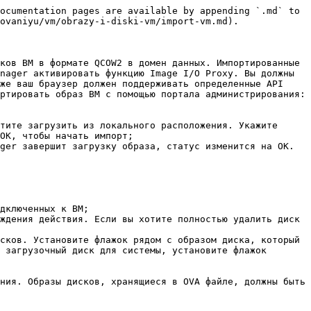
ocumentation pages are available by appending `.md` to 
ovaniyu/vm/obrazy-i-diski-vm/import-vm.md).

ков ВМ в формате QCOW2 в домен данных. Импортированные 
nager активировать функцию Image I/O Proxy. Вы должны 
же ваш браузер должен поддерживать определенные API 
ртировать образ ВМ с помощью портала администрирования:

тите загрузить из локального расположения. Укажите 
OK, чтобы начать импорт;

ger завершит загрузку образа, статус изменится на OK. 
дключенных к ВМ;

ждения действия. Если вы хотите полностью удалить диск 
сков. Установите флажок рядом с образом диска, который 
 загрузочный диск для системы, установите флажок 
ния. Образы дисков, хранящиеся в OVA файле, должны быть 