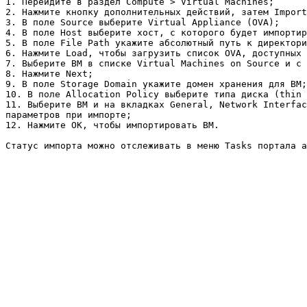
1. Перейдите в раздел Compute > Virtual Machines;

2. Нажмите кнопку дополнительных действий, затем Import
3. В поле Source выберите Virtual Appliance (OVA);

4. В поле Host выберите хост, с которого будет импортир
5. В поле File Path укажите абсолютный путь к директори
6. Нажмите Load, чтобы загрузить список OVA, доступных 
7. Выберите ВМ в списке Virtual Machines on Source и с 
8. Нажмите Next;

9. В поле Storage Domain укажите домен хранения для ВМ;

10. В поле Allocation Policy выберите типа диска (thin 
11. Выберите ВМ и на вкладках General, Network Interfac
параметров при импорте;

12. Нажмите OK, чтобы импортировать ВМ.
