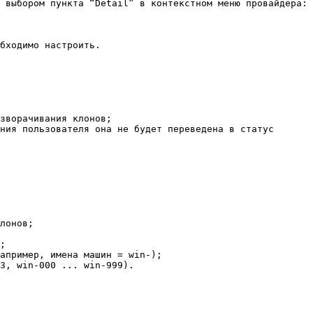
 выбором пункта “Detail” в контекстном меню провайдера:

бходимо настроить.

зворачивания клонов;

ния пользователя она не будет переведена в статус 
лонов;

;

апример, имена машин = win-);

3, win-000 ... win-999).
