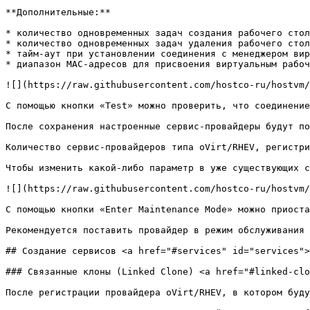
**Дополнительные:**

* количество одновременных задач создания рабочего стол
* количество одновременных задач удаления рабочего стол
* тайм-аут при установлении соединения с менеджером вир
* диапазон MAC-адресов для присвоения виртуальным рабоч
![](https://raw.githubusercontent.com/hostco-ru/hostvm/
С помощью кнопки «Test» можно проверить, что соединение
После сохранения настроенные сервис-провайдеры будут по
Количество сервис-провайдеров типа oVirt/RHEV, регистри
Чтобы изменить какой-либо параметр в уже существующих с
![](https://raw.githubusercontent.com/hostco-ru/hostvm/
С помощью кнопки «Enter Maintenance Mode» можно приоста
Рекомендуется поставить провайдер в режим обслуживания 
## Создание сервисов <a href="#services" id="services">
### Связанные клоны (Linked Clone) <a href="#linked-clo
После регистрации провайдера oVirt/RHEV, в котором буду