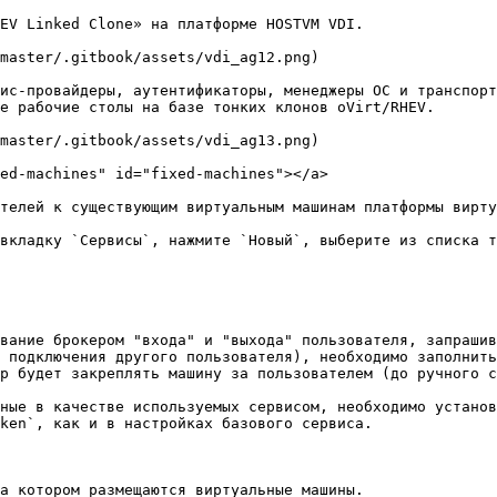
EV Linked Clone» на платформе HOSTVM VDI.

master/.gitbook/assets/vdi_ag12.png)

ис-провайдеры, аутентификаторы, менеджеры ОС и транспорт
е рабочие столы на базе тонких клонов oVirt/RHEV.

master/.gitbook/assets/vdi_ag13.png)

ed-machines" id="fixed-machines"></a>

телей к существующим виртуальным машинам платформы вирту
вкладку `Сервисы`, нажмите `Новый`, выберите из списка т
вание брокером "входа" и "выхода" пользователя, запрашив
 подключения другого пользователя), необходимо заполнить
р будет закреплять машину за пользователем (до ручного с
ные в качестве используемых сервисом, необходимо установ
ken`, как и в настройках базового сервиса.

а котором размещаются виртуальные машины.
