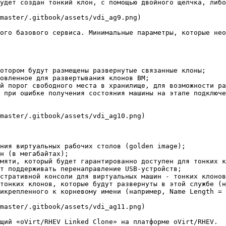
удет создан тонкий клон, с помощью двойного щелчка, либо
master/.gitbook/assets/vdi_ag9.png)

ого базового сервиса. Минимальные параметры, которые нео
отором будут размещены развернутые связанные клоны;

овленное для развертывания клонов ВМ;

й порог свободного места в хранилище, для возможности ра
 при ошибке получения состояния машины на этапе подключе
master/.gitbook/assets/vdi_ag10.png)

ния виртуальных рабочих столов (golden image);

н (в мегабайтах);

мяти, который будет гарантированно доступен для тонких к
т поддерживать перенаправление USB-устройств;

стративной консоли для виртуальных машин - тонких клонов
тонких клонов, которые будут развернуты в этой службе (н
икрепленного к корневому имени (например, Name Length = 
master/.gitbook/assets/vdi_ag11.png)

щий «oVirt/RHEV Linked Clone» на платформе oVirt/RHEV.
