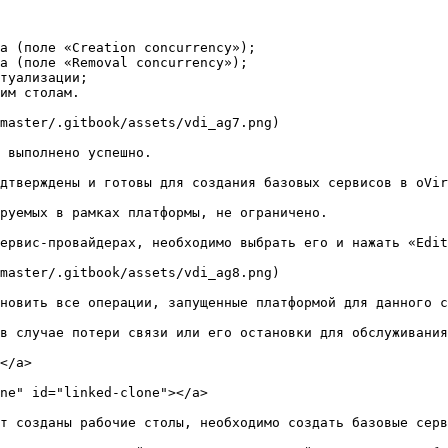
а (поле «Creation concurrency»);

а (поле «Removal concurrency»);

туализации;

им столам.

master/.gitbook/assets/vdi_ag7.png)

 выполнено успешно.

дтверждены и готовы для создания базовых сервисов в oVir
руемых в рамках платформы, не ограничено.

ервис-провайдерах, необходимо выбрать его и нажать «Edit
master/.gitbook/assets/vdi_ag8.png)

новить все операции, запущенные платформой для данного с
в случае потери связи или его остановки для обслуживания
</a>

ne" id="linked-clone"></a>

т созданы рабочие столы, необходимо создать базовые серв