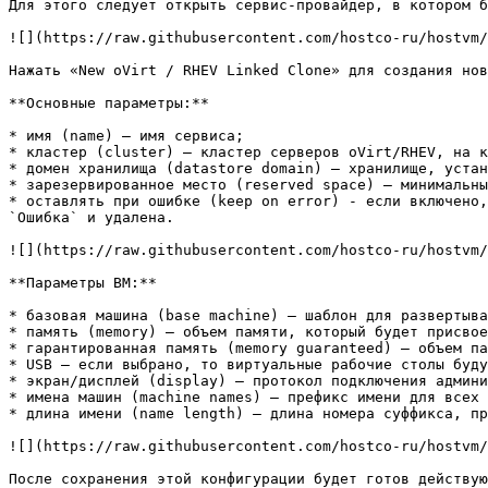
Для этого следует открыть сервис-провайдер, в котором б
![](https://raw.githubusercontent.com/hostco-ru/hostvm/
Нажать «New оVirt / RHEV Linked Clone» для создания нов
**Основные параметры:**

* имя (name) – имя сервиса;

* кластер (cluster) – кластер серверов oVirt/RHEV, на к
* домен хранилища (datastore domain) – хранилище, устан
* зарезервированное место (reserved space) – минимальны
* оставлять при ошибке (keep on error) - если включено,
`Ошибка` и удалена.

![](https://raw.githubusercontent.com/hostco-ru/hostvm/
**Параметры ВМ:**

* базовая машина (base machine) – шаблон для развертыва
* память (memory) – объем памяти, который будет присвое
* гарантированная память (memory guaranteed) – объем па
* USB – если выбрано, то виртуальные рабочие столы буду
* экран/дисплей (display) – протокол подключения админи
* имена машин (machine names) – префикс имени для всех 
* длина имени (name length) – длина номера суффикса, пр
![](https://raw.githubusercontent.com/hostco-ru/hostvm/
После сохранения этой конфигурации будет готов действую