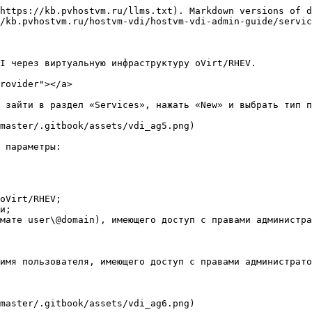
https://kb.pvhostvm.ru/llms.txt). Markdown versions of d
/kb.pvhostvm.ru/hostvm-vdi/hostvm-vdi-admin-guide/servic
I через виртуальную инфраструктуру oVirt/RHEV.

rovider"></a>

 зайти в раздел «Services», нажать «New» и выбрать тип п
master/.gitbook/assets/vdi_ag5.png)

 параметры:

oVirt/RHEV;

и;

мате user\@domain), имеющего доступ с правами администра
имя пользователя, имеющего доступ с правами администрато
master/.gitbook/assets/vdi_ag6.png)
