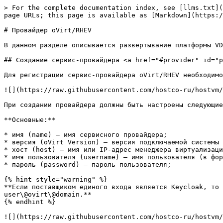
> For the complete documentation index, see [llms.txt](
page URLs; this page is available as [Markdown](https:/
# Провайдер oVirt/RHEV

В данном разделе описывается развертывание платформы VD
## Создание сервис-провайдера <a href="#provider" id="p
Для регистрации сервис-провайдера oVirt/RHEV необходимо
![](https://raw.githubusercontent.com/hostco-ru/hostvm/
При создании провайдера должны быть настроены следующие
**Основные:**

* имя (name) – имя сервисного провайдера;

* версия (oVirt Version) – версия подключаемой системы 
* хост (host) – имя или IP-адрес менеджера виртуализаци
* имя пользователя (username) – имя пользователя (в фор
* пароль (password) – пароль пользователя;

{% hint style="warning" %}

**Если поставщиком единого входа является Keycloak, то 
user\@ovirt\@domain.**

{% endhint %}

![](https://raw.githubusercontent.com/hostco-ru/hostvm/