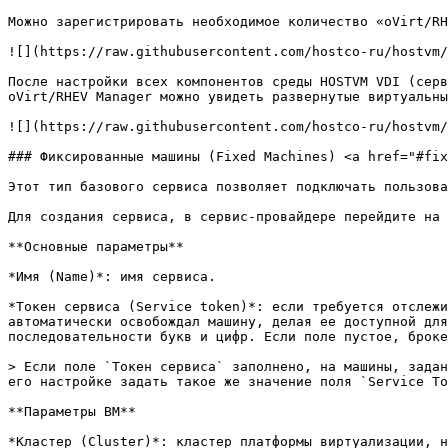
Можно зарегистрировать необходимое количество «oVirt/RH
![](https://raw.githubusercontent.com/hostco-ru/hostvm/
После настройки всех компонентов среды HOSTVM VDI (серв
oVirt/RHEV Manager можно увидеть развернутые виртуальны
![](https://raw.githubusercontent.com/hostco-ru/hostvm/
### Фиксированные машины (Fixed Machines) <a href="#fix
Этот тип базового сервиса позволяет подключать пользова
Для создания сервиса, в сервис-провайдере перейдите на 
**Основные параметры**

*Имя (Name)*: имя сервиса.

*Токен сервиса (Service token)*: если требуется отслежи
автоматически освобождал машину, делая ее доступной для
последовательности букв и цифр. Если поле пустое, броке
> Если поле `Токен сервиса` заполнено, на машины, задан
его настройке задать такое же значение поля `Service To
**Параметры ВМ**

*Кластер (Cluster)*: кластер платформы виртуализации, н