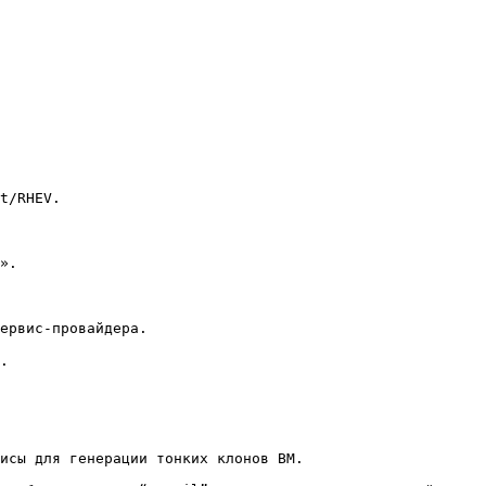
t/RHEV.

».

ервис-провайдера.

.

исы для генерации тонких клонов ВМ.
