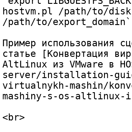
`export LIBGUESTFS_BACK
hostvm.pl /path/to/disk
/path/to/export_domain`

Пример использования сц
статье [Конвертация вир
AltLinux из VMware в HO
server/installation-gui
virtualnykh-mashin/konv
mashiny-s-os-altlinux-i