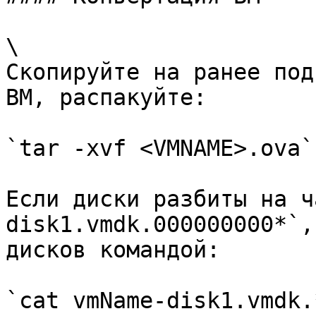
\

Скопируйте на ранее под
ВМ, распакуйте:

`tar -xvf <VMNAME>.ova`

Если диски разбиты на ч
disk1.vmdk.000000000*`,
дисков командой:

`cat vmName-disk1.vmdk.