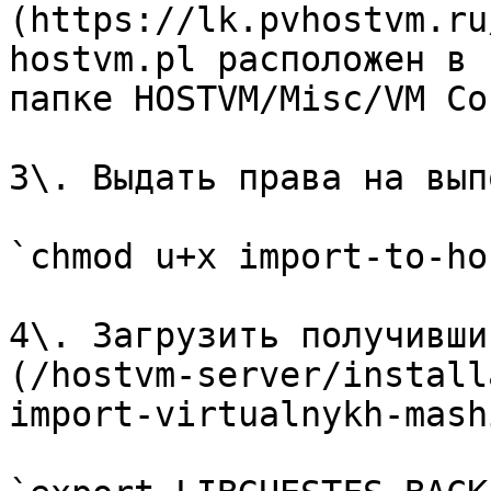
(https://lk.pvhostvm.ru
hostvm.pl расположен в 
папке HOSTVM/Misc/VM Co
3\. Выдать права на вып
`chmod u+x import-to-ho
4\. Загрузить получивши
(/hostvm-server/install
import-virtualnykh-mash