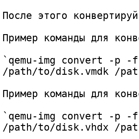
После этого конвертируй
Пример команды для конв
`qemu-img convert -p -f
/path/to/disk.vmdk /pat
Пример команды для конв
`qemu-img convert -p -f
/path/to/disk.vhdx /pat