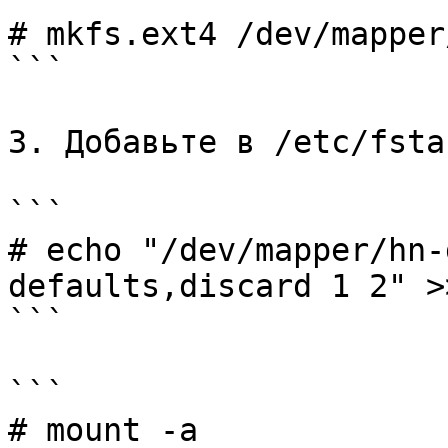
# mkfs.ext4 /dev/mapper
```

3. Добавьте в /etc/fstab
```

# echo "/dev/mapper/hn-
defaults,discard 1 2" >
```

```

# mount -a
