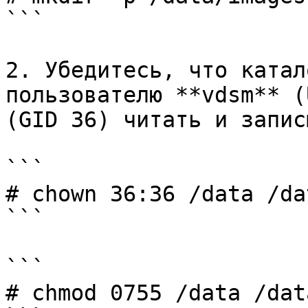
```

2. Убедитесь, что катал
пользователю **vdsm** (
(GID 36) читать и запис
```

# chown 36:36 /data /da
```

```

# chmod 0755 /data /dat