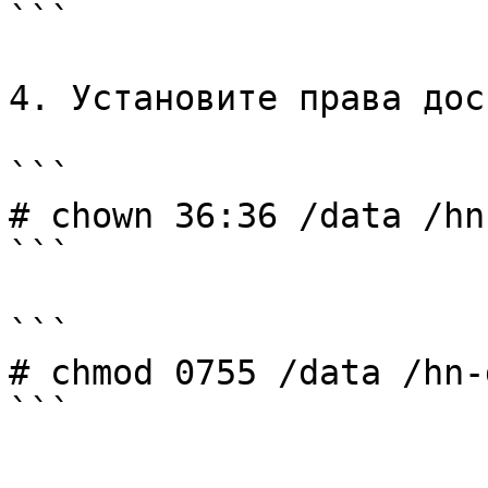
```

4. Установите права дос
```

# chown 36:36 /data /hn
```

```

# chmod 0755 /data /hn-d