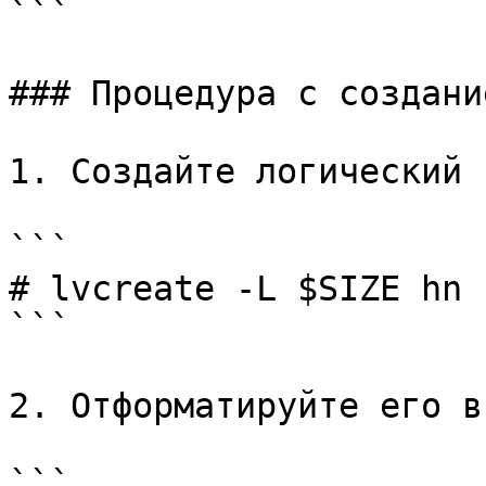
```

### Процедура c создани
1. Создайте логический 
```

# lvcreate -L $SIZE hn 
```

2. Отформатируйте его в
```
