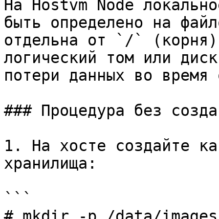
На Hostvm Node локально
быть определено на файл
отдельна от `/` (корня).
логический том или диск
потери данных во время 
### Процедура без созда
1. На хосте создайте ка
хранилища:

```

# mkdir -p /data/images
