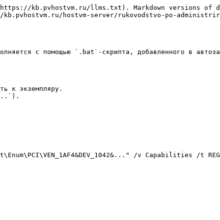
https://kb.pvhostvm.ru/llms.txt). Markdown versions of d
/kb.pvhostvm.ru/hostvm-server/rukovodstvo-po-administrir
олняется с помощью `.bat`-скрипта, добавленного в автоза
ть к экземпляру.

..`).

t\Enum\PCI\VEN_1AF4&DEV_1042&..." /v Capabilities /t REG