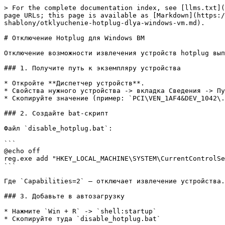
> For the complete documentation index, see [llms.txt](
page URLs; this page is available as [Markdown](https:/
shablony/otklyuchenie-hotplug-dlya-windows-vm.md).

# Отключение Hotplug для Windows ВМ

Отключение возможности извлечения устройств hotplug вып
### 1. Получите путь к экземпляру устройства

* Откройте **Диспетчер устройств**.

* Свойства нужного устройства -> вкладка Сведения -> Пу
* Скопируйте значение (пример: `PCI\VEN_1AF4&DEV_1042\.
### 2. Создайте bat-скрипт

Файл `disable_hotplug.bat`:

```

@echo off

reg.exe add "HKEY_LOCAL_MACHINE\SYSTEM\CurrentControlSe
```

Где `Capabilities=2` — отключает извлечение устройства.

### 3. Добавьте в автозагрузку

* Нажмите `Win + R` -> `shell:startup`

* Скопируйте туда `disable_hotplug.bat`
