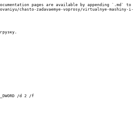
ocumentation pages are available by appending `.md` to 
ovaniyu/chasto-zadavaemye-voprosy/virtualnye-mashiny-i-
грузку.

_DWORD /d 2 /f
