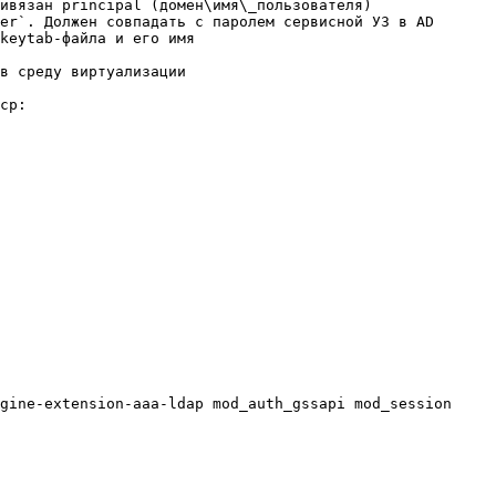
ивязан principal (домен\имя\_пользователя)

er`. Должен совпадать с паролем сервисной УЗ в AD

keytab-файла и его имя

в среду виртуализации

cp:

gine-extension-aaa-ldap mod_auth_gssapi mod_session
