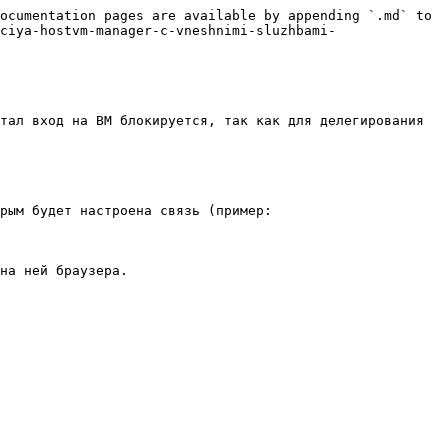
ocumentation pages are available by appending `.md` to 
ciya-hostvm-manager-c-vneshnimi-sluzhbami-
тал вход на ВМ блокируется, так как для делегирования 
рым будет настроена связь (пример: 
на ней браузера.
