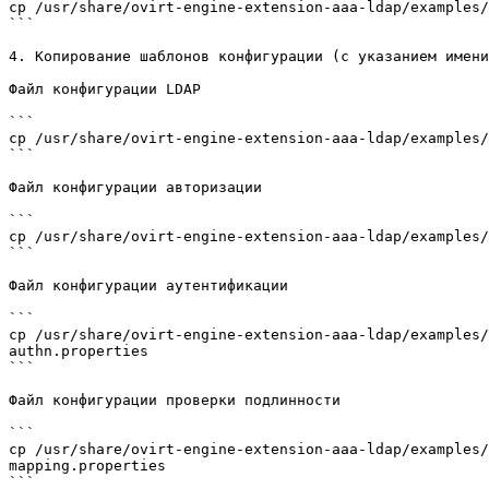
cp /usr/share/ovirt-engine-extension-aaa-ldap/examples/
```

4. Копирование шаблонов конфигурации (с указанием имени
Файл конфигурации LDAP

```

cp /usr/share/ovirt-engine-extension-aaa-ldap/examples/
```

Файл конфигурации авторизации

```

cp /usr/share/ovirt-engine-extension-aaa-ldap/examples/
```

Файл конфигурации аутентификации

```

cp /usr/share/ovirt-engine-extension-aaa-ldap/examples/
authn.properties

```

Файл конфигурации проверки подлинности

```

cp /usr/share/ovirt-engine-extension-aaa-ldap/examples/
mapping.properties

```
