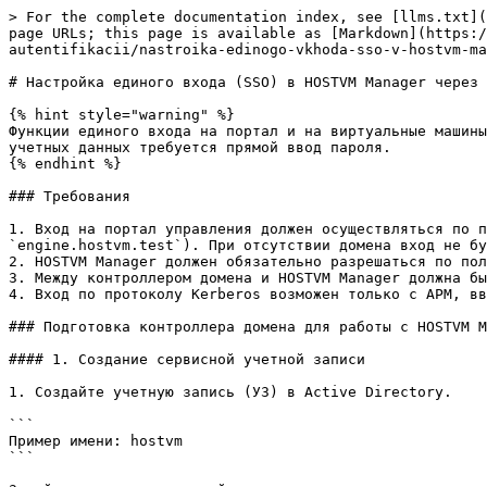
> For the complete documentation index, see [llms.txt](
page URLs; this page is available as [Markdown](https:/
autentifikacii/nastroika-edinogo-vkhoda-sso-v-hostvm-ma
# Настройка единого входа (SSO) в HOSTVM Manager через 
{% hint style="warning" %}

Функции единого входа на портал и на виртуальные машины
учетных данных требуется прямой ввод пароля.

{% endhint %}

### Требования

1. Вход на портал управления должен осуществляться по п
`engine.hostvm.test`). При отсутствии домена вход не бу
2. HOSTVM Manager должен обязательно разрешаться по пол
3. Между контроллером домена и HOSTVM Manager должна бы
4. Вход по протоколу Kerberos возможен только с АРМ, вв
### Подготовка контроллера домена для работы с HOSTVM M
#### 1. Создание сервисной учетной записи

1. Создайте учетную запись (УЗ) в Active Directory.

```

Пример имени: hostvm

```
