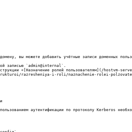
домену, вы можете добавить учётные записи доменных польз
ой записью `admin@internal`.

струкции «[Назначение ролей пользователям](/hostvm-serve
rukturoi/razresheniya-i-roli/naznachenie-rolei-polzovate
и

пользованием аутентификации по протоколу Kerberos необхо
config`.
