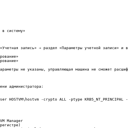
 в систему»

«Учетная запись» → раздел «Параметры учетной записи» и в
рование»

рование»

араметры не указаны, управляющая машина не сможет расшиф
ени администратора:

ser HOSTVM\hostvm -crypto ALL -ptype KRB5_NT_PRINCIPAL -
VM Manager

регистре)
