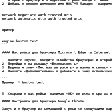
2. Добавьте полное доменное имя HOSTVM Manager (наприме
```

network.negotiate-auth.trusted-uris

network.automatic-ntlm-auth.trusted-uris

```

Пример:

```

engine.hostvm.test

```

#### Настройка для браузера Microsoft Edge (и Internet 
1. Нажмите «Пуск», введите «Свойства браузера» и открой
2. Перейдите на вкладку «Безопасность».

3. Выделите зону «Местная интрасеть» и нажмите кнопку «
4. Нажмите «Дополнительно» и добавьте в зону используем
```

Пример: *.hostvm.test

```

5. Сохраните настройки, нажимая «ОК» во всех открытых о
#### Настройка для браузера Google Chrome

Запустите браузер из командной строки со следующими пар