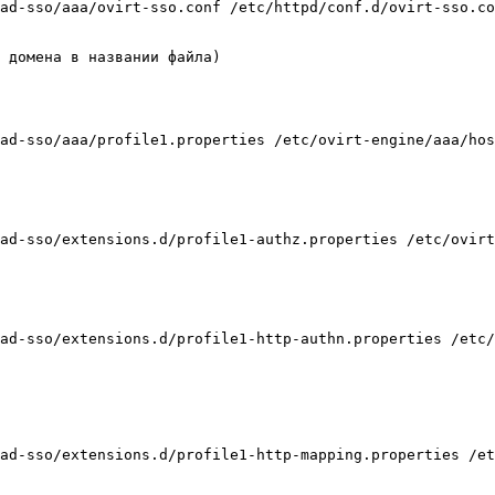
ad-sso/aaa/ovirt-sso.conf /etc/httpd/conf.d/ovirt-sso.co
 домена в названии файла)

ad-sso/aaa/profile1.properties /etc/ovirt-engine/aaa/hos
ad-sso/extensions.d/profile1-authz.properties /etc/ovirt
ad-sso/extensions.d/profile1-http-authn.properties /etc/
ad-sso/extensions.d/profile1-http-mapping.properties /et