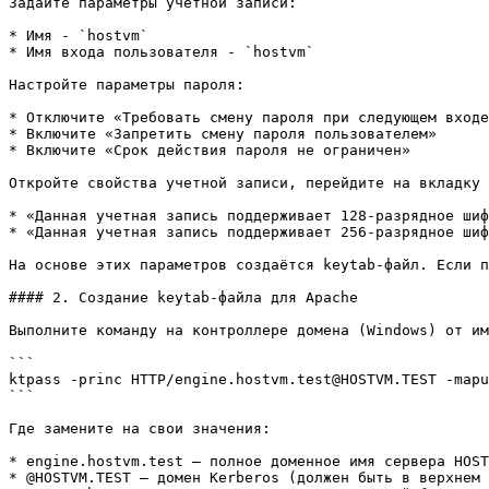
Задайте параметры учетной записи:

* Имя - `hostvm`

* Имя входа пользователя - `hostvm`

Настройте параметры пароля:

* Отключите «Требовать смену пароля при следующем входе
* Включите «Запретить смену пароля пользователем»

* Включите «Срок действия пароля не ограничен»

Откройте свойства учетной записи, перейдите на вкладку 
* «Данная учетная запись поддерживает 128-разрядное шиф
* «Данная учетная запись поддерживает 256-разрядное шиф
На основе этих параметров создаётся keytab-файл. Если п
#### 2. Создание keytab-файла для Apache

Выполните команду на контроллере домена (Windows) от им
```

ktpass -princ HTTP/engine.hostvm.test@HOSTVM.TEST -mapu
```

Где замените на свои значения:

* engine.hostvm.test — полное доменное имя сервера HOST
* @HOSTVM.TEST — домен Kerberos (должен быть в верхнем 