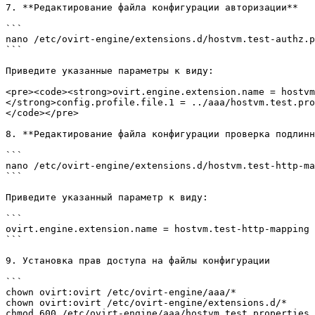
7. **Редактирование файла конфигурации авторизации**

```

nano /etc/ovirt-engine/extensions.d/hostvm.test-authz.p
```

Приведите указанные параметры к виду:

<pre><code><strong>ovirt.engine.extension.name = hostvm
</strong>config.profile.file.1 = ../aaa/hostvm.test.pro
</code></pre>

8. **Редактирование файла конфигурации проверка подлинн
```

nano /etc/ovirt-engine/extensions.d/hostvm.test-http-ma
```

Приведите указанный параметр к виду:

```

ovirt.engine.extension.name = hostvm.test-http-mapping

```

9. Установка прав доступа на файлы конфигурации

```

chown ovirt:ovirt /etc/ovirt-engine/aaa/*

chown ovirt:ovirt /etc/ovirt-engine/extensions.d/*

chmod 600 /etc/ovirt-engine/aaa/hostvm.test.properties
