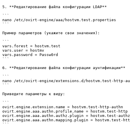
5. **Редактирование файла конфигурации LDAP**

```

nano /etc/ovirt-engine/aaa/hostvm.test.properties

```

Пример параметров (укажите свои значения):

```

vars.forest = hostvm.test

vars.user = hostmv

vars.password = Passw0rd

```

6. **Редактирование файла конфигурации аунтификации**

```

nano /etc/ovirt-engine/extensions.d/hostvm.test-http-au
```

Приведите параметры к виду:

```

ovirt.engine.extension.name = hostvm.test-http-authn

ovirt.engine.aaa.authn.profile.name = hostvm.test-http

ovirt.engine.aaa.authn.authz.plugin = hostvm.test-authz

ovirt.engine.aaa.authn.mapping.plugin = hostvm.test-htt
```
