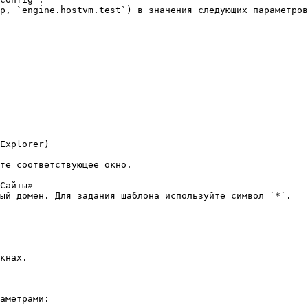
р, `engine.hostvm.test`) в значения следующих параметров
Explorer)

те соответствующее окно.

Сайты»

ый домен. Для задания шаблона используйте символ `*`.

кнах.

аметрами:
