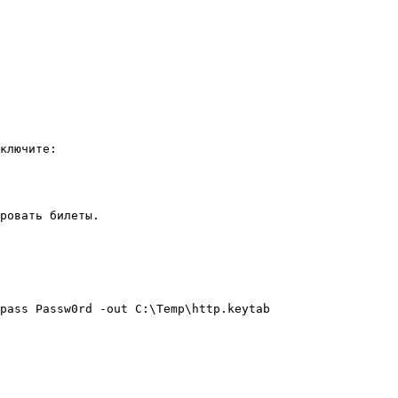
ключите:

ровать билеты.

pass Passw0rd -out C:\Temp\http.keytab
