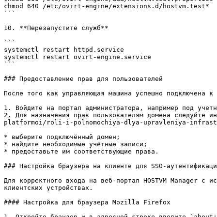
chmod 640 /etc/ovirt-engine/extensions.d/hostvm.test*

```

10. **Перезапустите служб**

```

systemctl restart httpd.service

systemctl restart ovirt-engine.service

```

### Предоставление прав для пользователей

После того как управляющая машина успешно подключена к 
1. Войдите на портал администратора, например под учетн
2. Для назначения прав пользователям домена следуйте ин
platformoi/roli-i-polnomochiya-dlya-upravleniya-infrast
* выберите подключённый домен;

* найдите необходимые учётные записи;

* предоставьте им соответствующие права.

### Настройка браузера на клиенте для SSO-аутентификаци
Для корректного входа на веб-портал HOSTVM Manager с ис
клиентских устройствах.

#### Настройка для браузера Mozilla Firefox

1. Откройте браузер и в адресной строке введите `about: