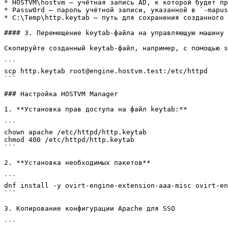
* HOSTVM\hostvm — учётная запись AD, к которой будет пр
* Passw0rd — пароль учётной записи, указанной в `-mapus
* C:\Temp\http.keytab — путь для сохранения созданного 
#### 3. Перемещение keytab-файла на управляющую машину 
Скопируйте созданный keytab-файл, например, с помощью s
```

scp http.keytab root@engine.hostvm.test:/etc/httpd

```

### Настройка HOSTVM Manager

1. **Установка прав доступа на файл keytab:**

```

chown apache /etc/httpd/http.keytab

chmod 400 /etc/httpd/http.keytab

```

2. **Установка необходимых пакетов**

```

dnf install -y ovirt-engine-extension-aaa-misc ovirt-en
```

3. Копирование конфигурации Apache для SSO

```
