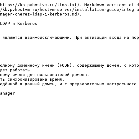
https://kb.pvhostvm.ru/llms.txt). Markdown versions of d
/kb.pvhostvm.ru/hostvm-server/installation-guide/integra
nager-cherez-ldap-i-kerberos.md).

LDAP и Kerberos

 являются взаимоисключающими. При активации входа на пор
олному доменному имени (FQDN), содержащему домен, с кото
дет работать.

ному имени для пользователей домена.

ть синхронизирована время.

едённой в данный домен, и с предварительно настроенного 
anager
